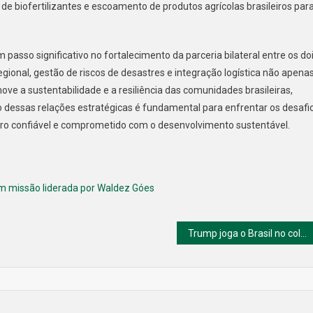
e biofertilizantes e escoamento de produtos agrícolas brasileiros par
asso significativo no fortalecimento da parceria bilateral entre os do
onal, gestão de riscos de desastres e integração logística não apena
 a sustentabilidade e a resiliência das comunidades brasileiras,
essas relações estratégicas é fundamental para enfrentar os desafi
eiro confiável e comprometido com o desenvolvimento sustentável.
em missão liderada por Waldez Góes
Trump joga o Brasil no colo da China: entenda o impacto.