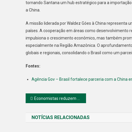
tornando Santana um hub estratégico para a importação d
a China.
A missão liderada por Waldez Góes à China representa um p
países. A cooperação em áreas como desenvolvimento regi
impulsiona o crescimento econômico, mas também promove
especialmente na Região Amazônica. O aprofundamento d
globais e regionais, consolidando o Brasil como um parc
Fontes:
Agência Gov – Brasil fortalece parceria com a China 
Navegação
Economistas reduzem previsão do PIB do Brasil para 2025
de
NOTÍCIAS RELACIONADAS
Post