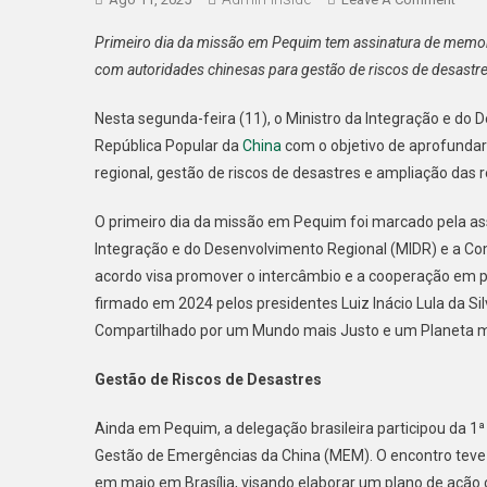
Brasi
Primeiro dia da missão em Pequim tem assinatura de memo
X
com autoridades chinesas para gestão de riscos de desastr
China
Parce
Nesta segunda-feira (11), o Ministro da Integração e do 
Mais
República Popular da
China
com o objetivo de aprofundar
Forte
regional, gestão de riscos de desastres e ampliação da
Lide
Por
O primeiro dia da missão em Pequim foi marcado pela a
Minis
Integração e do Desenvolvimento Regional (MIDR) e a C
acordo visa promover o intercâmbio e a cooperação em p
firmado em 2024 pelos presidentes Luiz Inácio Lula da Si
Compartilhado por um Mundo mais Justo e um Planeta m
Gestão de Riscos de Desastres
Ainda em Pequim, a delegação brasileira participou da 1ª
Gestão de Emergências da China (MEM). O encontro te
em maio em Brasília, visando elaborar um plano de ação 