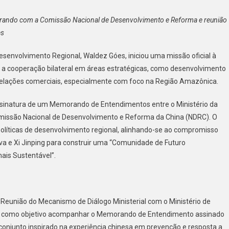
l
rando com a Comissão Nacional de Desenvolvimento e Reforma e reunião
es
:
ria
Desenvolvimento Regional, Waldez Góes, iniciou uma missão oficial à
 a cooperação bilateral em áreas estratégicas, como desenvolvimento
s relações comerciais, especialmente com foco na Região Amazônica.
rada
ssinatura de um Memorando de Entendimentos entre o Ministério da
tro
omissão Nacional de Desenvolvimento e Reforma da China (NDRC). O
olíticas de desenvolvimento regional, alinhando-se ao compromisso
lva e Xi Jinping para construir uma “Comunidade de Futuro
ais Sustentável”.
 Reunião do Mecanismo de Diálogo Ministerial com o Ministério de
ve como objetivo acompanhar o Memorando de Entendimento assinado
conjunto inspirado na experiência chinesa em prevenção e resposta a