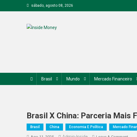
Skip
sábado, agosto 08, 2026
to
content
Inside Money
Brasil
Mundo
Mercado Financeiro
Brasil X China: Parceria Mais 
Brasil
China
Economia E Política
Mercado Fina
Admin-Inside
On
Ago 11, 2025
Leave A Comment