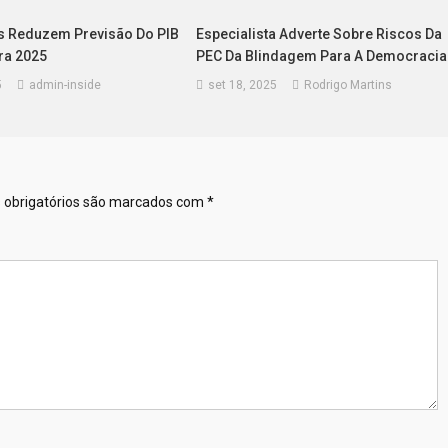
 Reduzem Previsão Do PIB
Especialista Adverte Sobre Riscos Da
ra 2025
PEC Da Blindagem Para A Democracia
5
admin-inside
set 18, 2025
Rodrigo Martins
obrigatórios são marcados com
*