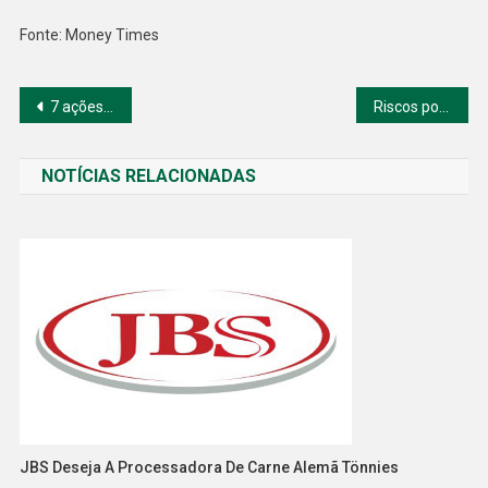
Fonte: Money Times
Navegação
7 ações que pagarão até 5% de dividendos em agosto
Riscos político e fiscal “tiram” 30 mil pontos da Bolsa
de
NOTÍCIAS RELACIONADAS
Post
JBS Deseja A Processadora De Carne Alemã Tönnies