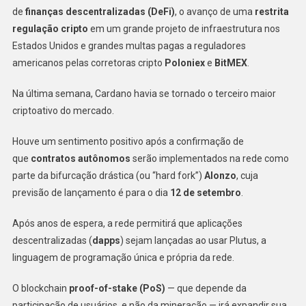
de
finanças descentralizadas (DeFi)
, o avanço de uma
restrita
regulação cripto
em um grande projeto de infraestrutura nos
Estados Unidos e grandes multas pagas a reguladores
americanos pelas corretoras cripto
Poloniex
e
BitMEX
.
Na última semana, Cardano havia se tornado o terceiro maior
criptoativo do mercado.
Houve um sentimento positivo após a confirmação de
que
contratos autônomos
serão implementados na rede como
parte da bifurcação drástica (ou “hard fork”)
Alonzo
, cuja
previsão de lançamento é para o dia
12 de setembro
.
Após anos de espera, a rede permitirá que aplicações
descentralizadas (
dapps
) sejam lançadas ao usar Plutus, a
linguagem de programação única e própria da rede.
O blockchain
proof-of-stake (PoS)
— que depende da
participação de usuários, e não da mineração — irá expandir sua