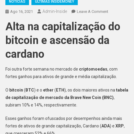
NOTÍCIAS
ÚLTIMAS INSIDEMONEY
Admin-Inside
On
Ago 16, 2021
Leave A Comment
Alta
Alta na capitalização do
Na
Capitalização
bitcoin e ascensão da
Do
Bitcoin
cardano
E
Ascensão
Da
Foi outra forte semana no mercado de
criptomoedas
, com
Cardano
fortes ganhos para ativos de grande e média capitalização.
O
bitcoin
(
BTC
) e o
ether
(
ETH
), os dois maiores ativos na
tabela
de capitalização de mercado da Brave New Coin (BNC)
,
subiram 10% e 14%, respectivamente.
Esses ganhos foram ofuscados por desempenhos ainda mais
fortes de ativos de grande capitalização, Cardano (
ADA
) e
XRP
,
que cresceram 52% e 66%.