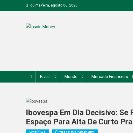
Skip
quinta-feira, agosto 06, 2026
to
content
Inside Money
Brasil
Mundo
Mercado Financeiro
Ibovespa Em Dia Decisivo: Se 
Espaço Para Alta De Curto Pr
NOTÍCIAS
ÚLTIMAS INSIDEMONEY