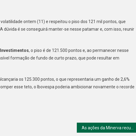
espa
olatilidade ontem (11) e respeitou o piso dos 121 mil pontos, que
 A dúvida é se conseguirá manter-se nesse patamar e, com isso, reunir
ivo:
Investimentos
, o piso é de 121.500 pontos e, ao permanecer nesse
“possível formação de fundo de curto prazo, que pode resultar em
a
o alcançaria os 125.300 pontos, o que representaria um ganho de 2,6%
os,
omper esse teto, o Ibovespa poderia ambicionar novamente o recorde
á
ço
As ações da Minerva recuam mais de 8%
o
o