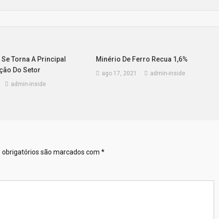
 Se Torna A Principal
Minério De Ferro Recua 1,6%
ão Do Setor
ago 17, 2021
admin-inside
admin-inside
obrigatórios são marcados com
*