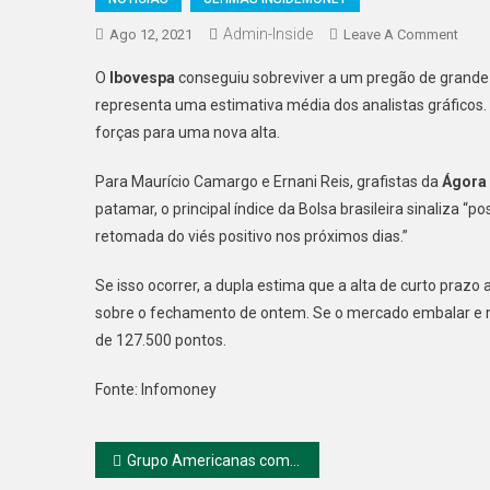
Admin-Inside
On
Ago 12, 2021
Leave A Comment
Ibov
O
Ibovespa
conseguiu sobreviver a um pregão de grande v
Em
representa uma estimativa média dos analistas gráficos.
Dia
forças para uma nova alta.
Decis
Se
Para Maurício Camargo e Ernani Reis, grafistas da
Ágora 
Ficar
patamar, o principal índice da Bolsa brasileira sinaliza 
Acim
Dos
retomada do viés positivo nos próximos dias.”
121
Se isso ocorrer, a dupla estima que a alta de curto praz
Mil
Pont
sobre o fechamento de ontem. Se o mercado embalar e r
Abrir
de 127.500 pontos.
Espa
Para
Fonte: Infomoney
Alta
De
Navegação
Grupo Americanas compra Hortifruti
Curt
Praz