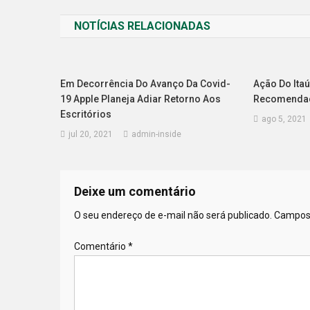
de
De
NOTÍCIAS RELACIONADAS
Post
2,6%
Em Decorrência Do Avanço Da Covid-
Ação Do Itaú
19 Apple Planeja Adiar Retorno Aos
Recomendaç
Escritórios
ago 5, 2021
jul 20, 2021
admin-inside
Deixe um comentário
O seu endereço de e-mail não será publicado.
Campos 
Comentário
*