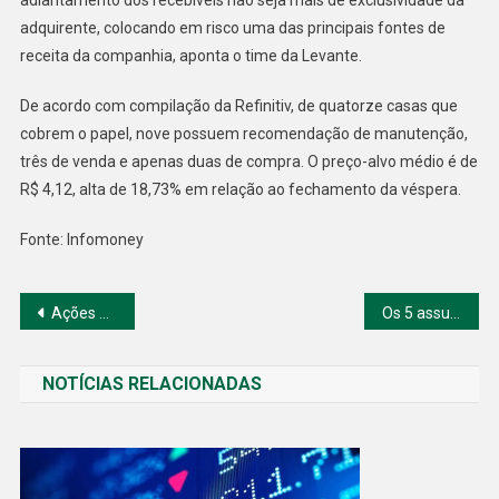
adquirente, colocando em risco uma das principais fontes de
receita da companhia, aponta o time da Levante.
De acordo com compilação da Refinitiv, de quatorze casas que
cobrem o papel, nove possuem recomendação de manutenção,
três de venda e apenas duas de compra. O preço-alvo médio é de
R$ 4,12, alta de 18,73% em relação ao fechamento da véspera.
Fonte: Infomoney
Navegação
Ações da Marcopolo (POMO4) caem até 7% apesar do lucro saltar mais de 3.600%
Os 5 assuntos da quarta-feira
de
NOTÍCIAS RELACIONADAS
Post