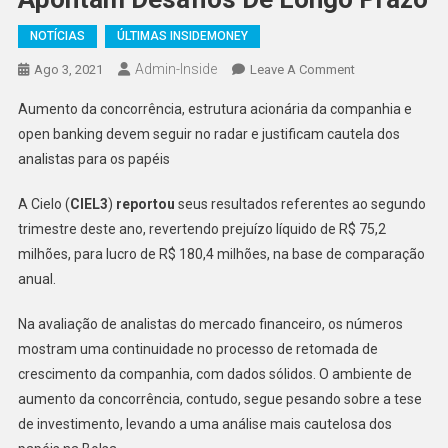
NOTÍCIAS
ÚLTIMAS INSIDEMONEY
Admin-Inside
On
Ago 3, 2021
Leave A Comment
Cielo
Aumento da concorrência, estrutura acionária da companhia e
Tem
open banking devem seguir no radar e justificam cautela dos
Bom
analistas para os papéis
Resultado
No
A Cielo (
CIEL3
)
reportou
seus resultados referentes ao segundo
2º
trimestre deste ano, revertendo prejuízo líquido de R$ 75,2
Trimestre,
Mas
milhões, para lucro de R$ 180,4 milhões, na base de comparação
Analistas
anual.
Ainda
Apontam
Na avaliação de analistas do mercado financeiro, os números
Desafios
mostram uma continuidade no processo de retomada de
De
crescimento da companhia, com dados sólidos. O ambiente de
Longo
aumento da concorrência, contudo, segue pesando sobre a tese
Prazo
de investimento, levando a uma análise mais cautelosa dos