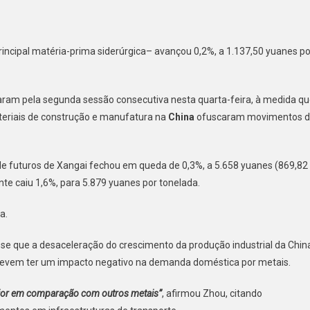
ços
rincipal matéria-prima siderúrgica– avançou 0,2%, a 1.137,50 yuanes po
ros
ram pela segunda sessão consecutiva nesta quarta-feira, à medida q
uam
eriais de construção e manufatura na
China
ofuscaram movimentos 
a
de futuros de Xangai fechou em queda de 0,3%, a 5.658 yuanes (869,82
te caiu 1,6%, para 5.879 yuanes por tonelada.
a.
se que a desaceleração do crescimento da produção industrial da Chin
 devem ter um impacto negativo na demanda doméstica por metais.
ior em comparação com outros metais”
, afirmou Zhou, citando