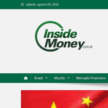
Skip
sábado, agosto 08, 2026
to
content
Inside Money
Brasil
Mundo
Mercado Financeiro