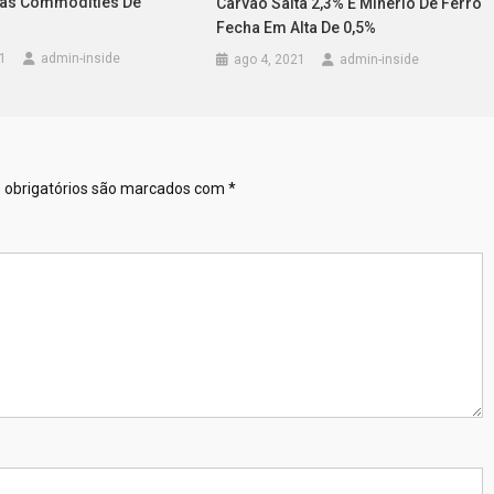
Das Commodities De
Carvão Salta 2,3% E Minério De Ferro
Fecha Em Alta De 0,5%
1
admin-inside
ago 4, 2021
admin-inside
obrigatórios são marcados com
*