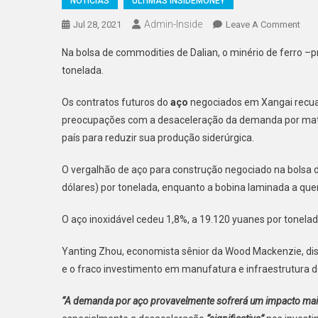
NOTÍCIAS
ÚLTIMAS INSIDEMONEY
Admin-Inside
On
Jul 28, 2021
Leave A Comment
Pre
Na bolsa de commodities de Dalian, o minério de ferro –p
Futu
tonelada.
Do
Aço
Os contratos futuros do
aço
negociados em Xangai recua
Rec
preocupações com a desaceleração da demanda por mat
Na
país para reduzir sua produção siderúrgica.
Chin
O vergalhão de aço para construção negociado na bolsa 
dólares) por tonelada, enquanto a bobina laminada a quen
O aço inoxidável cedeu 1,8%, a 19.120 yuanes por tonelad
Yanting Zhou, economista sênior da Wood Mackenzie, dis
e o fraco investimento em manufatura e infraestrutura
“A demanda por aço provavelmente sofrerá um impacto ma