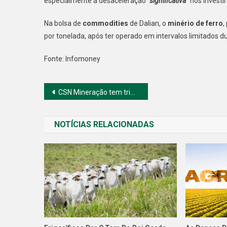
especialmente a desaceleração
“significativa”
nos investi
Na bolsa de
commodities
de Dalian, o
minério de ferro
,
por tonelada, após ter operado em intervalos limitados d
Fonte: Infomoney
Navegação
CSN Mineração tem trimestre recorde
de
NOTÍCIAS RELACIONADAS
Post