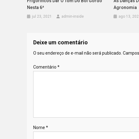
Frigoríficos Dar O Tom Do Boi Gordo
As Danças 
Nesta 6ª
Agronomia
jul 23, 2021
admin-inside
ago 13, 202
Deixe um comentário
O seu endereço de e-mail não será publicado.
Campos 
Comentário
*
Nome
*