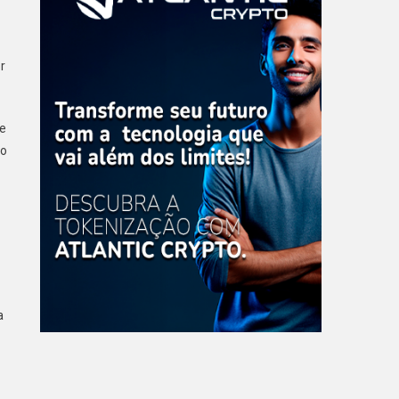
r
ue
do
a