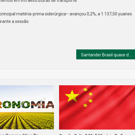
mentos em infraestruturas de transporte.
 principal matéria-prima siderúrgica– avançou 0,2%, a 1.137,50 yuanes
urante a sessão.
Santander Brasil quase dobra lucro no 2º trimestre