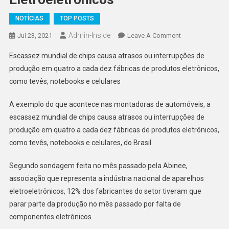
NOTÍCIAS
TOP POSTS
Admin-Inside
On
Jul 23, 2021
Leave A Comment
Falta
Escassez mundial de chips causa atrasos ou interrupções de
De
produção em quatro a cada dez fábricas de produtos eletrônicos,
Chips
como tevês, notebooks e celulares
Causa
Queda
A exemplo do que acontece nas montadoras de automóveis, a
De
escassez mundial de chips causa atrasos ou interrupções de
12%
Das
produção em quatro a cada dez fábricas de produtos eletrônicos,
Fábricas
como tevês, notebooks e celulares, do Brasil.
De
Eletroeletrônico
Segundo sondagem feita no mês passado pela Abinee,
associação que representa a indústria nacional de aparelhos
eletroeletrônicos, 12% dos fabricantes do setor tiveram que
parar parte da produção no mês passado por falta de
componentes eletrônicos.