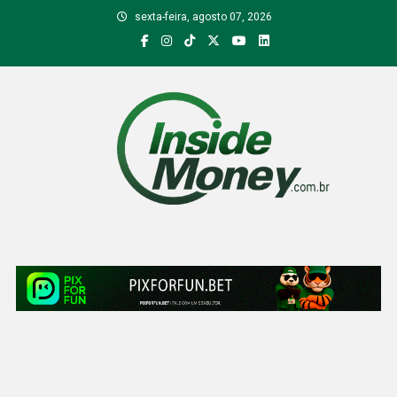
Skip
sexta-feira, agosto 07, 2026
to
content
Inside Money