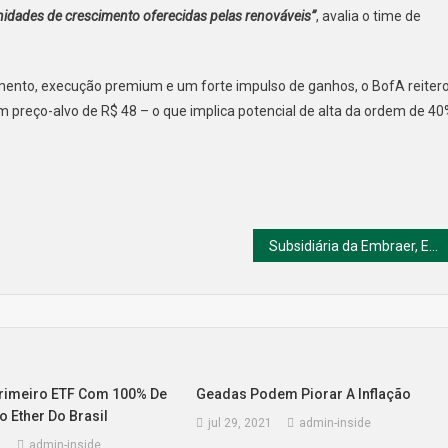
idades de crescimento oferecidas pelas renováveis”
, avalia o time de
mento, execução premium e um forte impulso de ganhos, o BofA reiter
preço-alvo de R$ 48 – o que implica potencial de alta da ordem de 4
Subsidiária da Embraer, Eve faz parceria para mobilidade aérea urbana na América Latina com a Flapper
rimeiro ETF Com 100% De
Geadas Podem Piorar A Inflação
 Ether Do Brasil
jul 29, 2021
admin-inside
1
admin-inside