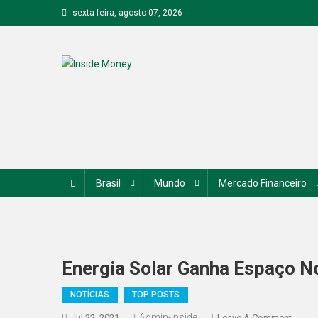
Skip
sexta-feira, agosto 07, 2026
to
content
Inside Money
Brasil
Mundo
Mercado Financeiro
Energia Solar Ganha Espaço No
NOTÍCIAS
TOP POSTS
Admin-Inside
On
Jul 22, 2021
Leave A Comment