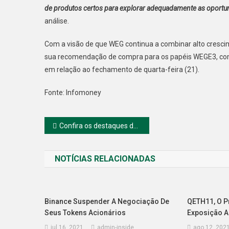
de produtos certos para explorar adequadamente as oportun
análise.
Com a visão de que WEG continua a combinar alto cresci
sua recomendação de compra para os papéis WEGE3, com 
em relação ao fechamento de quarta-feira (21).
Fonte: Infomoney
Navegação
Confira os destaques da B3 na sessão desta quinta-feira (22)
de
NOTÍCIAS RELACIONADAS
Post
Binance Suspender A Negociação De
QETH11, O P
Seus Tokens Acionários
Exposição Ao
jul 16, 2021
admin-inside
ago 12, 202