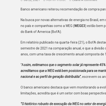
Energi
Banco americano reiterou recomendação de compra para
Solar
Ganha
Na busca por novas alternativas de energia no Brasil, em
Espaç
no país e companhias como a WEG (
WEGE3
) estão bem p
No
do Bank of America (BofA).
Brasil
Em relatório publicado na quarta-feira (21), o BofA dest
semestre de 2021 na comparação anual, e que a divisão 
anos, com uma taxa de crescimento anual composta de 
“A
ssim, estimamos que o segmento solar já represente 45%
acreditamos que a WEG está bem posicionada para se manter
nacional e ao perfil de geração distribuída”
, escrevem os ana
O banco americano destaca que vem monitorando a evoluç
limitações, acredita que é um setor com boas perspectiv
“O histórico robusto de execução da WEG no setor de energia