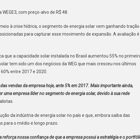
a
 WEGE3, com preço-alvo de R$ 48.
 meio à crise hídrica, o segmento de energia solar vem ganhando tração
o
osicionadas para capturar esse movimento de expansão. A avaliação é
aca que a capacidade solar instalada no Brasil aumentou 55% no primeir
solar tem sido um dos negócios da WEG que mais cresceu nos últimos
160% entre 2017 e 2020.
 das vendas da empresa hoje, ante 5% em 2017. Mais importante ainda,
 uma empresa líder no segmento de energia solar, devido à sua rede
listas.
ão da indústria de energia solar no país e que, embora saiba das
as para o médio e longo prazo.
 reforça nossa confiança de que a empresa possui a estratégia e o portfól