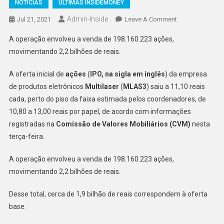
NOTÍCIAS
ÚLTIMAS INSIDEMONEY
Admin-Inside
On
Jul 21, 2021
Leave A Comment
IPO
A operação envolveu a venda de 198.160.223 ações,
Da
movimentando 2,2 bilhões de reais.
Multilaser
Sai
A oferta inicial de
ações
(
IPO, na sigla em inglês
) da empresa
A
de produtos eletrônicos
Multilaser
(
MLAS3
) saiu a 11,10 reais
R$
cada, perto do piso da faixa estimada pelos coordenadores, de
11,10
Por
10,80 a 13,00 reais por papel, de acordo com informações
Ação
registradas na
Comissão de Valores Mobiliários (CVM)
nesta
terça-feira.
A operação envolveu a venda de 198.160.223 ações,
movimentando 2,2 bilhões de reais.
Desse total, cerca de 1,9 bilhão de reais correspondem à oferta
base.