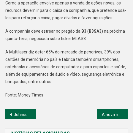
Como a operação envolve apenas a venda de ações novas, os
recursos devem ir para o caixa da companhia, que pretende usá-
los para reforçar o caixa, pagar dívidas e fazer aquisições.
A companhia deve estrear no pregão da
B3
(
B3SA3
) na próxima
quinta-feira, negociada sob o ticker MLAS3.
A Multilaser diz deter 65% do mercado de pendrives, 39% dos
cartões de memória no país e fabrica também smartphones,
notebooks e acessórios de computador e para esportes e saúde,
além de equipamentos de áudio e vídeo, segurança eletrônica e
brinquedos, entre outros.
Fonte: Money Times
Navegação
Johnson & Johnson cresce no Segundo Trimestre
A nova metodologia do índice de sustentabilidade da B3
de