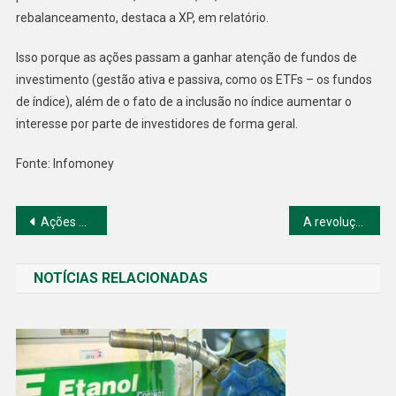
rebalanceamento, destaca a XP, em relatório.
Isso porque as ações passam a ganhar atenção de fundos de
investimento (gestão ativa e passiva, como os ETFs – os fundos
de índice), além de o fato de a inclusão no índice aumentar o
interesse por parte de investidores de forma geral.
Fonte: Infomoney
Navegação
Ações da CBA (CBAV3) alcançam uma alta de 6,16% em seu pregão de estreia na Bolsa
A revolução verde” das mineradoras esbarra na falta de matéria-prima é se torna um desafio
de
NOTÍCIAS RELACIONADAS
Post