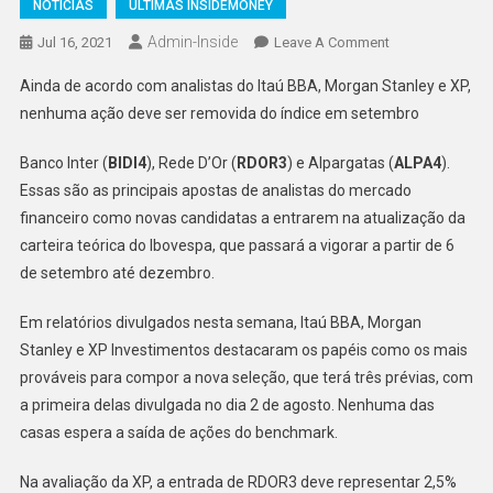
NOTÍCIAS
ÚLTIMAS INSIDEMONEY
Admin-Inside
On
Jul 16, 2021
Leave A Comment
Analistas
Ainda de acordo com analistas do Itaú BBA, Morgan Stanley e XP,
Apontam
nenhuma ação deve ser removida do índice em setembro
Para
A
Banco Inter (
BIDI4
), Rede D’Or (
RDOR3
) e Alpargatas (
ALPA4
).
Novas
Essas são as principais apostas de analistas do mercado
Carteiras
financeiro como novas candidatas a entrarem na atualização da
Do
Ibovespa
carteira teórica do Ibovespa, que passará a vigorar a partir de 6
de setembro até dezembro.
Em relatórios divulgados nesta semana, Itaú BBA, Morgan
Stanley e XP Investimentos destacaram os papéis como os mais
prováveis para compor a nova seleção, que terá três prévias, com
a primeira delas divulgada no dia 2 de agosto. Nenhuma das
casas espera a saída de ações do benchmark.
Na avaliação da XP, a entrada de RDOR3 deve representar 2,5%