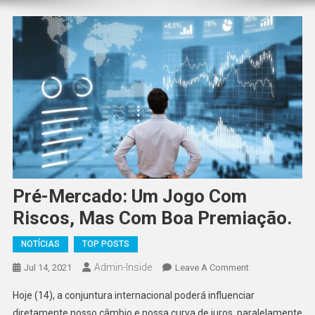
Pré-Mercado: Um Jogo Com
Riscos, Mas Com Boa Premiação.
NOTÍCIAS
TOP POSTS
Admin-Inside
On
Jul 14, 2021
Leave A Comment
Pré-
Hoje (14), a conjuntura internacional poderá influenciar
Mercado:
diretamente nosso câmbio e nossa curva de juros, paralelamente