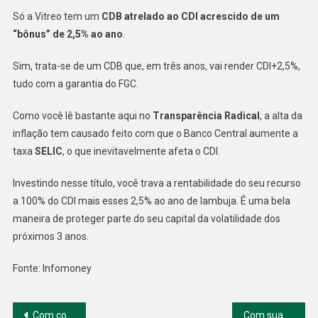
Só a Vitreo tem um
CDB atrelado ao CDI acrescido de um
“bônus” de 2,5% ao ano
.
Sim, trata-se de um CDB que, em três anos, vai render CDI+2,5%,
tudo com a garantia do FGC.
Como você lê bastante aqui no
Transparência Radical
, a alta da
inflação tem causado feito com que o Banco Central aumente a
taxa
SELIC
, o que inevitavelmente afeta o CDI.
Investindo nesse título, você trava a rentabilidade do seu recurso
a 100% do CDI mais esses 2,5% ao ano de lambuja. É uma bela
maneira de proteger parte do seu capital da volatilidade dos
próximos 3 anos.
Fonte: Infomoney
Navegação
Com corte de compulsório diminui e ações da China crescem e fecham em 1%
Com suas Ações bem cotadas a Raízen estreia em agosto na B3