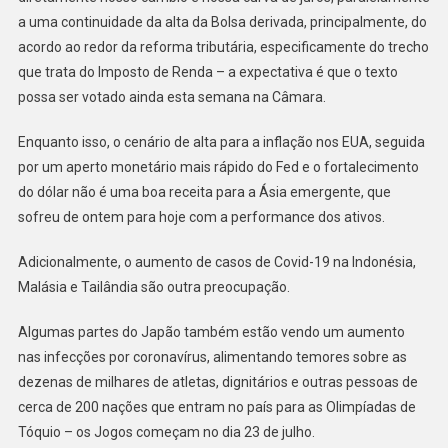
Um
a uma continuidade da alta da Bolsa derivada, principalmente, do
Jogo
acordo ao redor da reforma tributária, especificamente do trecho
Com
Riscos,
que trata do Imposto de Renda – a expectativa é que o texto
Mas
possa ser votado ainda esta semana na Câmara.
Com
Boa
Enquanto isso, o cenário de alta para a inflação nos EUA, seguida
Premiação.
por um aperto monetário mais rápido do Fed e o fortalecimento
do dólar não é uma boa receita para a Ásia emergente, que
sofreu de ontem para hoje com a performance dos ativos.
Adicionalmente, o aumento de casos de Covid-19 na Indonésia,
Malásia e Tailândia são outra preocupação.
Algumas partes do Japão também estão vendo um aumento
nas infecções por coronavírus, alimentando temores sobre as
dezenas de milhares de atletas, dignitários e outras pessoas de
cerca de 200 nações que entram no país para as Olimpíadas de
Tóquio – os Jogos começam no dia 23 de julho.