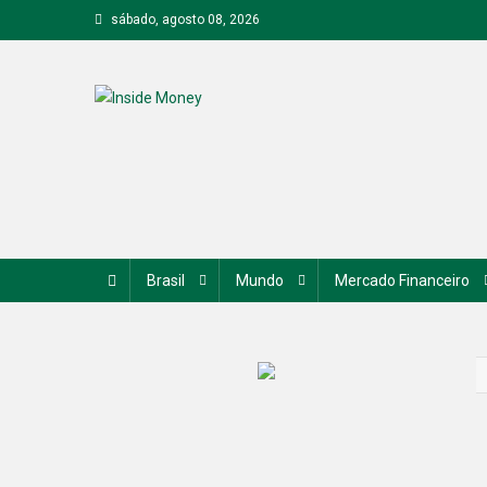
Skip
sábado, agosto 08, 2026
to
content
Inside Money
Brasil
Mundo
Mercado Financeiro