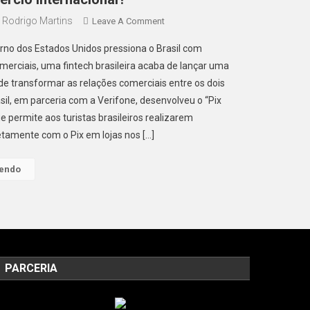
Rodrigo Martins
On
Leave A Comment
Fintech
rno dos Estados Unidos pressiona o Brasil com
Brasileira
merciais, uma fintech brasileira acaba de lançar uma
Lança
e transformar as relações comerciais entre os dois
Solução
sil, em parceria com a Verifone, desenvolveu o “Pix
Inovadora
De
ue permite aos turistas brasileiros realizarem
Pagamento
tamente com o Pix em lojas nos […]
Nos
EUA
Lendo
Com
Pix;
O
Que
Isso
Significa
PARCERIA
Para
O
Comércio