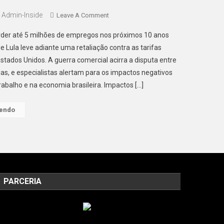
Admin-Inside
On
Leave A Comment
Retaliação
erder até 5 milhões de empregos nos próximos 10 anos
De
e Lula leve adiante uma retaliação contra as tarifas
Lula
stados Unidos. A guerra comercial acirra a disputa entre
Às
s, e especialistas alertam para os impactos negativos
Tarifas
Dos
abalho e na economia brasileira. Impactos […]
EUA
Pode
Lendo
Eliminar
5
Milhões
De
Empregos
No
PARCERIA
Brasil
Em
10
Anos