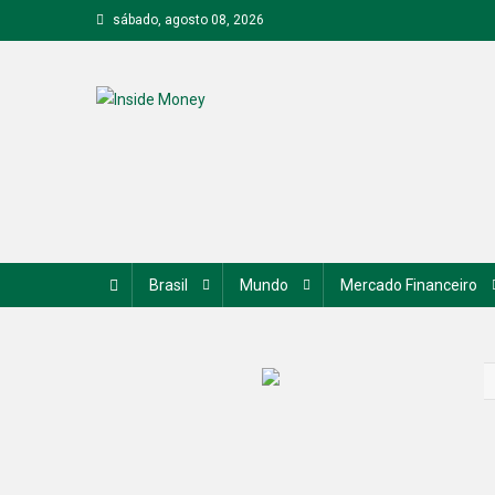
Skip
sábado, agosto 08, 2026
to
content
Inside Money
Brasil
Mundo
Mercado Financeiro