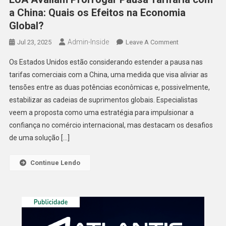
a China: Quais os Efeitos na Economia
Global?
Admin-Inside
On
Jul 23, 2025
Leave A Comment
EUA
Os Estados Unidos estão considerando estender a pausa nas
Avaliam
tarifas comerciais com a China, uma medida que visa aliviar as
Prorrogar
tensões entre as duas potências econômicas e, possivelmente,
Pausa
estabilizar as cadeias de suprimentos globais. Especialistas
Tarifária
Com
veem a proposta como uma estratégia para impulsionar a
A
confiança no comércio internacional, mas destacam os desafios
China:
de uma solução […]
Quais
Os
Continue Lendo
Efeitos
Na
Economia
Global?