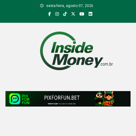
Skip
sexta-feira, agosto 07, 2026
to
content
Inside Money