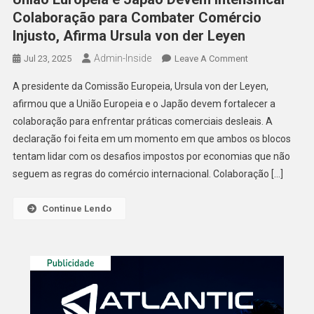
Colaboração para Combater Comércio
Injusto, Afirma Ursula von der Leyen
Admin-Inside
On
Jul 23, 2025
Leave A Comment
União
A presidente da Comissão Europeia, Ursula von der Leyen,
Europeia
afirmou que a União Europeia e o Japão devem fortalecer a
E
colaboração para enfrentar práticas comerciais desleais. A
Japão
declaração foi feita em um momento em que ambos os blocos
Devem
Intensificar
tentam lidar com os desafios impostos por economias que não
Colaboração
seguem as regras do comércio internacional. Colaboração […]
Para
Combater
Continue Lendo
Comércio
Injusto,
Afirma
Ursula
Von
Der