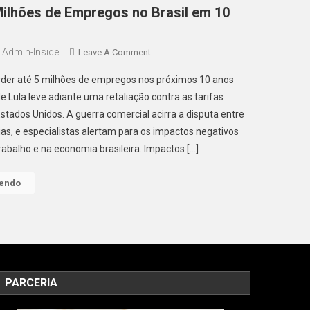
Milhões de Empregos no Brasil em 10
Admin-Inside
On
Leave A Comment
Retaliação
erder até 5 milhões de empregos nos próximos 10 anos
De
e Lula leve adiante uma retaliação contra as tarifas
Lula
stados Unidos. A guerra comercial acirra a disputa entre
Às
s, e especialistas alertam para os impactos negativos
Tarifas
Dos
abalho e na economia brasileira. Impactos […]
EUA
Pode
Lendo
Eliminar
5
Milhões
De
Empregos
No
PARCERIA
Brasil
Em