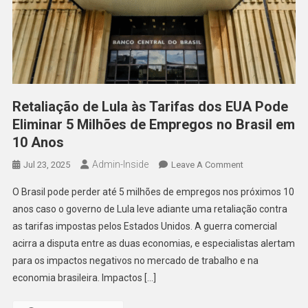
Retaliação de Lula às Tarifas dos EUA Pode
Eliminar 5 Milhões de Empregos no Brasil em
10 Anos
Admin-Inside
On
Jul 23, 2025
Leave A Comment
Retaliação
O Brasil pode perder até 5 milhões de empregos nos próximos 10
De
anos caso o governo de Lula leve adiante uma retaliação contra
Lula
as tarifas impostas pelos Estados Unidos. A guerra comercial
Às
acirra a disputa entre as duas economias, e especialistas alertam
Tarifas
Dos
para os impactos negativos no mercado de trabalho e na
EUA
economia brasileira. Impactos […]
Pode
Eliminar