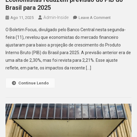
Brasil para 2025
Admin-Inside
On
Ago 11, 2025
Leave A Comment
Economistas
O Boletim Focus, divulgado pelo Banco Central nesta segunda-
Reduzem
feira (11), revelou que economistas do mercado financeiro
Previsão
ajustaram para baixo a projeção de crescimento do Produto
Do
Interno Bruto (PIB) do Brasil para 2025. A previsão anterior era de
PIB
Do
uma alta de 2,30%, mas foi revista para 2,21%. Esse ajuste
Brasil
reflete, em parte, os impactos da recente […]
Para
2025
Continue Lendo