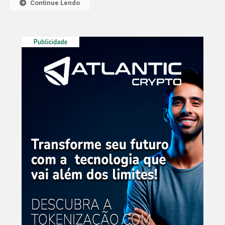
Continue Lendo
5
Milhões
De
Empregos
No
Brasil
Em
10
Anos